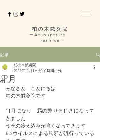
柏の木鍼灸院
ーAcupuncture
kashiwaー
記事
柏の木鍼灸院
2022年11月1日
読了時間: 1分
霜月
みなさん　こんにちは
柏の木鍼灸院です
11月になり　霜の降りるじきになって
きました
朝晩の冷え込みが強くなってきます
R Sウイルスによる風邪が流行っている