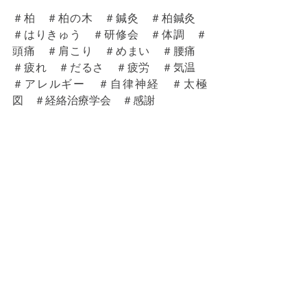
＃柏　＃柏の木　＃鍼灸　＃柏鍼灸　
＃はりきゅう　＃研修会　＃体調　＃
頭痛　＃肩こり　＃めまい　＃腰痛　
＃疲れ　＃だるさ　＃疲労　＃気温　
＃アレルギー　＃自律神経　＃太極
図　＃経絡治療学会　＃感謝