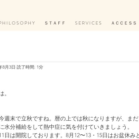
P H I L O S O P H Y
ＳＴＡＦＦ
S E R V I C E S
ＡＣＣＥＳＳ
1年8月3日
読了時間: 1分
は。
今週末で立秋ですね。暦の上では秋になりますが、まだ
に水分補給をして熱中症に気を付けていきましょう。
11日は開院しております。8月12〜13・15日はお盆休