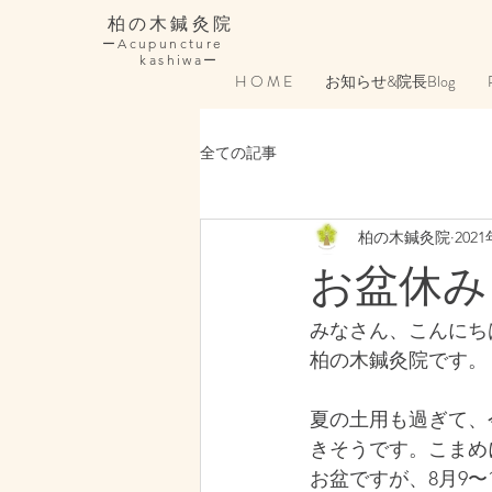
柏の木鍼灸院
ーAcupuncture
kashiwaー
H O M E
お知らせ&院長Blog
全ての記事
柏の木鍼灸院
202
お盆休み
みなさん、こんにち
柏の木鍼灸院です。
夏の土用も過ぎて、
きそうです。こまめ
お盆ですが、8月9〜