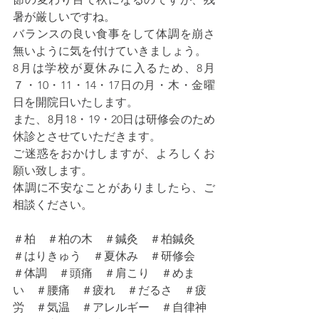
暑が厳しいですね。
バランスの良い食事をして体調を崩さ
無いように気を付けていきましょう。
8月は学校が夏休みに入るため、8月
７・10・11・14・17日の月・木・金曜
日を開院日いたします。
また、8月18・19・20日は研修会のため
休診とさせていただきます。
ご迷惑をおかけしますが、よろしくお
願い致します。
体調に不安なことがありましたら、ご
相談ください。
＃柏　＃柏の木　＃鍼灸　＃柏鍼灸　
＃はりきゅう　＃夏休み　＃研修会　
＃体調　＃頭痛　＃肩こり　＃めま
い　＃腰痛　＃疲れ　＃だるさ　＃疲
労　＃気温　＃アレルギー　＃自律神