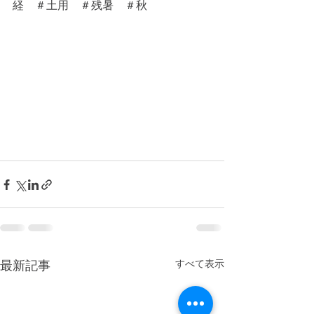
経　＃土用　＃残暑　＃秋
すべて表示
最新記事