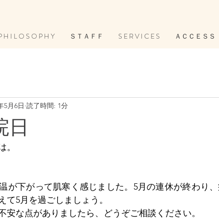
P H I L O S O P H Y
ＳＴＡＦＦ
S E R V I C E S
ＡＣＣＥＳＳ
5年5月6日
読了時間: 1分
院日
は。
温が下がって肌寒く感じました。5月の連休が終わり、
えて5月を過ごしましょう。
不安な点がありましたら、どうぞご相談ください。