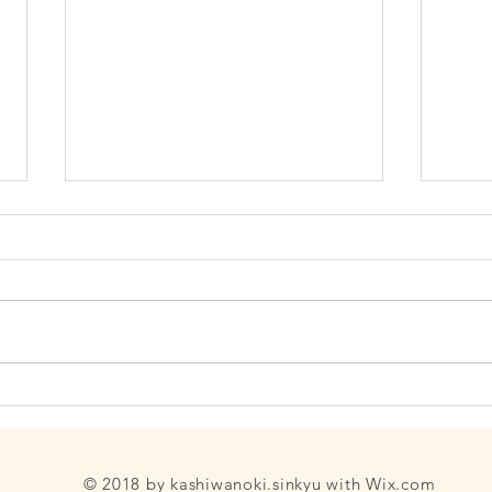
7月
ヨモギともぐさ
© 2018 by kashiwanoki.sinkyu with
Wix.com