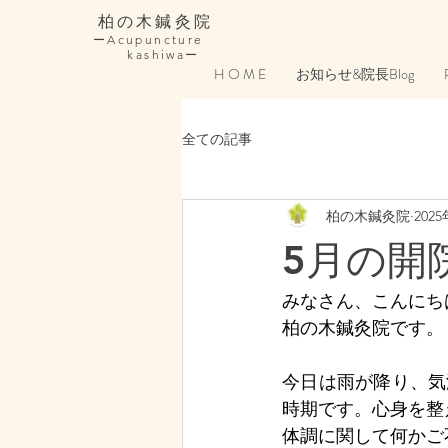
柏の木鍼灸院
ーAcupuncture
kashiwaー
H O M E
お知らせ&院長Blog
全ての記事
柏の木鍼灸院
202
5月の開
みなさん、こんにち
柏の木鍼灸院です。
今日は雨が降り、気
時期です。心身を整
体調に関して何かご