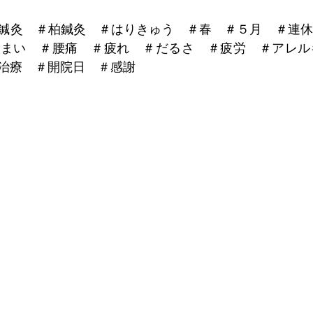
鍼灸　＃柏鍼灸　＃はりきゅう　＃春　＃５月　＃連休
めまい　＃腰痛　＃疲れ　＃だるさ　＃疲労　＃アレル
治療　＃開院日　＃感謝