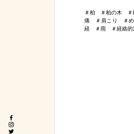
＃柏　＃柏の木　＃
痛　＃肩こり　＃
経　＃雨　＃経絡的