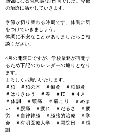
勉強になる有意義な2日間でした。今後
の治療に活かしていきます。
季節が切り替わる時期です、体調に気
をつけていきましょう。
体調に不安なことがありましたらご相
談ください。
4月の開院日ですが、学校業務が再開す
るため下記のカレンダーの通りとなり
ます。
よろしくお願いいたします。　
＃柏　＃柏の木　＃鍼灸　＃柏鍼灸　
＃はりきゅう　＃春　＃桜　＃４月　
＃体調　＃頭痛　＃肩こり　＃めま
い　＃腰痛　＃疲れ　＃だるさ　＃疲
労　＃自律神経　＃経絡的治療　＃学
会　＃有明医療大学　＃開院日　＃感
謝