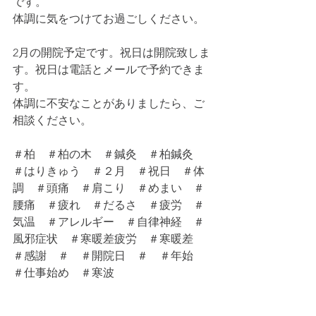
です。
体調に気をつけてお過ごしください。
2月の開院予定です。祝日は開院致しま
す。祝日は電話とメールで予約できま
す。
体調に不安なことがありましたら、ご
相談ください。
＃柏　＃柏の木　＃鍼灸　＃柏鍼灸　
＃はりきゅう　＃２月　＃祝日　＃体
調　＃頭痛　＃肩こり　＃めまい　＃
腰痛　＃疲れ　＃だるさ　＃疲労　＃
気温　＃アレルギー　＃自律神経　＃
風邪症状　＃寒暖差疲労　＃寒暖差　
＃感謝　＃　＃開院日　＃　＃年始　
＃仕事始め　＃寒波　