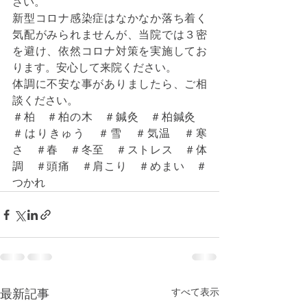
さい。
新型コロナ感染症はなかなか落ち着く
気配がみられませんが、当院では３密
を避け、依然コロナ対策を実施してお
ります。安心して来院ください。
体調に不安な事がありましたら、ご相
談ください。
＃柏　＃柏の木　＃鍼灸　＃柏鍼灸　
＃はりきゅう　＃雪　＃気温　＃寒
さ　＃春　＃冬至　＃ストレス　＃体
調　＃頭痛　＃肩こり　＃めまい　＃
つかれ　
すべて表示
最新記事