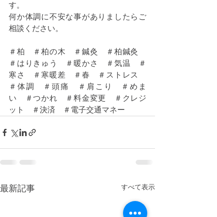
す。
何か体調に不安な事がありましたらご
相談ください。
＃柏　＃柏の木　＃鍼灸　＃柏鍼灸　
＃はりきゅう　＃暖かさ　＃気温　＃
寒さ　＃寒暖差　＃春　＃ストレス　
＃体調　＃頭痛　＃肩こり　＃めま
い　＃つかれ　＃料金変更　＃クレジ
ット　＃決済　＃電子交通マネー
すべて表示
最新記事