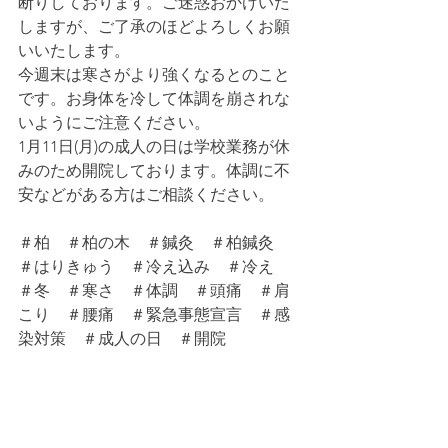
断りしております。ご迷惑おかけいた
しますが、ご了承のほどよろしくお願
いいたします。
今週末は寒さがより強くなるとのこと
です。お身体を冷して体調を崩されな
いようにご注意ください。
1月11日(月)の成人の日は学校業務が休
みのため開院しております。体調に不
安などがある方はご相談ください。
＃柏　＃柏の木　＃鍼灸　＃柏鍼灸　
＃はりきゅう　＃冷え込み　＃冷え　
＃冬　＃寒さ　＃体調　＃頭痛　＃肩
こり　＃腰痛　＃緊急事態宣言　＃感
染対策　＃成人の日　＃開院