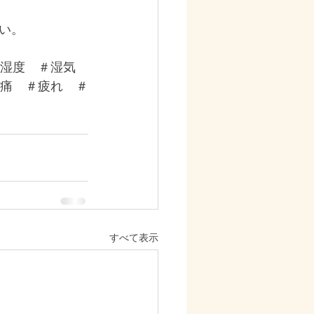
い。
湿度　＃湿気　
痛　＃疲れ　＃
すべて表示