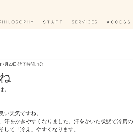
P H I L O S O P H Y
ＳＴＡＦＦ
S E R V I C E S
ＡＣＣＥＳＳ
2年7月20日
読了時間: 1分
ね
は。
良い天気ですね。
、汗をかきやすくなりました。汗をかいた状態で冷房の
そして「冷え」やすくなります。