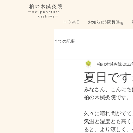
柏の木鍼灸院
ーAcupuncture
kashiwaー
H O M E
お知らせ&院長Blog
全ての記事
柏の木鍼灸院
202
夏日です
みなさん、こんにち
柏の木鍼灸院です。
久々に晴れ間がでて
気温と湿度とも高く
ると、より涼しく、